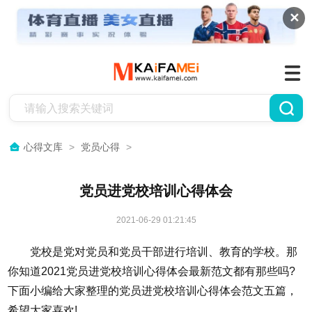
✕
心得文库
>
党员心得
>
党员进党校培训心得体会
2021-06-29 01:21:45
党校是党对党员和党员干部进行培训、教育的学校。那
你知道2021党员进党校培训心得体会最新范文都有那些吗?
下面小编给大家整理的党员进党校培训心得体会范文五篇，
希望大家喜欢!