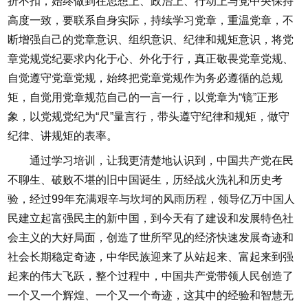
折不扣，始终做到在思想上、政治上、行动上与党中央保持
高度一致，要联系自身实际，持续学习党章，重温党章，不
断增强自己的党章意识、组织意识、纪律和规矩意识，将党
章党规党纪要求内化于心、外化于行，真正敬畏党章党规、
自觉遵守党章党规，始终把党章党规作为务必遵循的总规
矩，自觉用党章规范自己的一言一行，以党章为“镜”正形
象，以党规党纪为“尺”量言行，带头遵守纪律和规矩，做守
纪律、讲规矩的表率。
通过学习培训，让我更清楚地认识到，中国共产党在民
不聊生、破败不堪的旧中国诞生，历经战火洗礼和历史考
验，经过99年充满艰辛与坎坷的风雨历程，领导亿万中国人
民建立起富强民主的新中国，到今天有了建设和发展特色社
会主义的大好局面，创造了世所罕见的经济快速发展奇迹和
社会长期稳定奇迹，中华民族迎来了从站起来、富起来到强
起来的伟大飞跃，整个过程中，中国共产党带领人民创造了
一个又一个辉煌、一个又一个奇迹，这其中的经验和智慧无