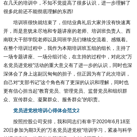
在几天的培训中，不知不觉提高了很多认识，进一步理解了
很多此前还不能彻底理解的东西!
培训班很快就结束了，但结业典礼后大家并没有快速离
开，而是意犹未尽地和专题讲座的老师、培训班负责人、西
南联大干部学院老师以及同班学员们继续交流着、感慨着。
在整个培训过程中，我作为本期培训班五组的组长，主持了
一场专题讲座、一场分组讨论，在主持的过程中，对此次“万
名党员进党校”活动的重大意义有了进一步的认识，同时也深
深体会了身上这副沉甸甸的担子，但正因为有了此次培训，
自己对“支部书记”这个角色有了更深的认识和理解，同时也
更有信心担当起“教育党员、管理党员、监督党员和组织群
众、宣传群众、凝聚群众、服务群众”的职责。
党员进党校培训心得体会范文2
按照控股公司安排，我和同志们有幸于2020年6月18至
20日参加为期3天的“万名党员进党校”培训学习，紧凑与科学