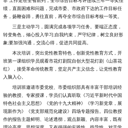
非”工作走在全省前列，全市综合目标考评连续三年一等奖佳
绩，直面困难和问题，完成市委、市政府下达的工作目标任
务，扬鞭奋蹄，勇往直前，再夺全市综合目标考核一等奖。
三是主动学习，圆满完成各项学习任务。要端正态度，
转变角色，倾心投入学习;自我约束，严守纪律，树立良好形
象;要加强沟通，交流心得，促进共同提高。
本次培训，突出党性教育特色，创新党性教育方式，开
班第一课组织学员观看市花灯剧院自创大型花灯剧《山茶花
红》，接受革命传统教育，坚定共产主义信念，让党性教育
入脑入心。
培训班邀请市委党校、市委组织部具有丰富干部培训经
验的教授、专家授课，学员们认真听取《习近平新时代中国
特色社会主义思想》《党的十九大精神》《学习新党章，展
现新作为》《党支部规范化建设》四场专题报告。四位教授
作的报告主题鲜明、论述透彻，观点新颖、内容丰富，既有
理论高度、思想深度，又有很强的实践性、指导性，对于学