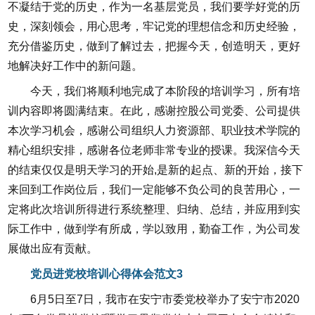
不凝结于党的历史，作为一名基层党员，我们要学好党的历
史，深刻领会，用心思考，牢记党的理想信念和历史经验，
充分借鉴历史，做到了解过去，把握今天，创造明天，更好
地解决好工作中的新问题。
今天，我们将顺利地完成了本阶段的培训学习，所有培
训内容即将圆满结束。在此，感谢控股公司党委、公司提供
本次学习机会，感谢公司组织人力资源部、职业技术学院的
精心组织安排，感谢各位老师非常专业的授课。我深信今天
的结束仅仅是明天学习的开始,是新的起点、新的开始，接下
来回到工作岗位后，我们一定能够不负公司的良苦用心，一
定将此次培训所得进行系统整理、归纳、总结，并应用到实
际工作中，做到学有所成，学以致用，勤奋工作，为公司发
展做出应有贡献。
党员进党校培训心得体会范文3
6月5日至7日，我市在安宁市委党校举办了安宁市2020