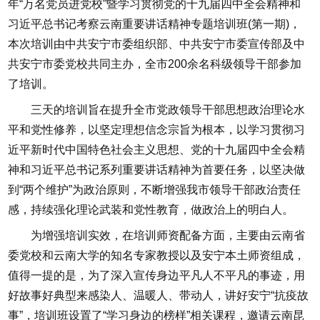
年“万名党员进党校”暨学习贯彻党的十九届四中全会精神和
习近平总书记考察云南重要讲话精神专题培训班(第一期)，
本次培训由中共安宁市委组织部、中共安宁市委宣传部及中
共安宁市委党校共同主办，全市200余名科级领导干部参加
了培训。
三天的培训旨在提升全市党政领导干部思想政治理论水
平和党性修养，以坚定理想信念宗旨为根本，以学习贯彻习
近平新时代中国特色社会主义思想、党的十九届四中全会精
神和习近平总书记系列重要讲话精神为首要任务，以坚决做
到“两个维护”为政治原则，不断增强我市领导干部政治责任
感，持续强化理论武装和党性教育，做政治上的明白人。
为增强培训实效，在培训师资配备方面，主要由云南省
委党校和云南大学的知名专家教授以及安宁本土师资组成，
值得一提的是，为了深入宣传身边平凡人不平凡的事迹，用
好故事好典型来感染人、温暖人、带动人，讲好安宁“抗疫故
事”，培训班设置了“学习身边的榜样”相关课程，邀请云南昆