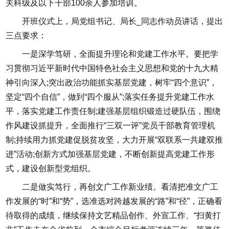
关科级及以下干部100余人参加培训。
开班仪式上，局党组书记、局长_同志作动员讲话，提出
三点要求：
一是深学笃研，全面提升理论和党建工作水平。要把学
习贯彻习近平新时代中国特色社会主义思想和党的十九大精
神引向深入;突出政治功能抓实基层党建，树牢“四个意识”，
坚定“四个自信”，做到“四个服从”;落实任务提升党建工作水
平，落实党建工作责任制;建强基层组织锻造过硬队伍，围绕
作风建设抓提升，全面推行“三双一评”党员干部教育管理机
制;持续用力抓党建促脱贫攻坚，大力开展“双联系一共建双推
进”活动;创新方式加强基层党建，不断创新提高党建工作形
式，建设创新型党组织。
二是做实笃行，再创文广工作新业绩。看清把准文广工
作发展的“时”和“势”，选准选对跨越发展的“路”和“径”，正确看
待取得的成绩，继续保持文艺精品创作、外宣工作、“扫黄打