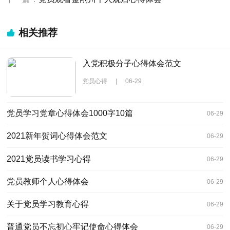
相关推荐
入党积极分子心得体会范文
党员心得
|
06-29
党员学习党章心得体会1000字10篇
06-29
2021新年贺词心得体会范文
06-29
2021党员读书学习心得
06-29
党员教师个人心得体会
06-29
关于党员学习教育心得
06-29
普通党员不忘初心牢记使命心得体会
06-29