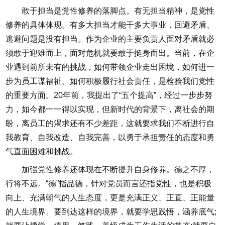
敢于担当是党性修养的落脚点。有无担当精神，是党性
修养的具体体现。有多大担当才能干多大事业，回避矛盾、
逃避问题是没有担当。作为企业的主要负责人面对矛盾就必
须敢于迎难而上，面对危机就要敢于挺身而出。当前，在企
业遇到前所未有的挑战，如何带领企业走出困境，如何进一
步为员工谋福祉、如何积极履行社会责任，是检验我们党性
的重要方面。20年前，我提出了“五个提高”，经过一步步努
力，如今都一一得以实现，但新时代的背景下，离社会的期
盼，离员工的渴求还有不少差距，这就要求我们不断进行自
我教育、自我改造、自我完善，以勇于承担责任的态度和勇
气直面困难和挑战。
加强党性修养还体现在不断提升自身修养。德之不厚，
行将不远。“德”指品德，针对党员而言还指党性，也是积极
向上、充满朝气的人生态度，更是充满正义、正直、正能量
的人生境界。要到达这样的境界，就要学思践悟，涵养底气;