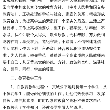
常观看和收听广播电视，了解国内外的大事和时事动态。经
常向学生和家长宣传党的教育方针、《中华人民共和国义务
教育法》。正确处理好学校与社会、家庭的关系，积极形成
教育合力，为提高学生的素质打一个坚实的后盾。生活上严
格要求，工作上高标准要求，重工作，轻享受。讲奉献，不
索取。从不计较个人得失，敬业乐教，无私奉献。努力做到
吃苦在前，享受在后。遵纪守法，不赌博，不信封建迷信，
生活简朴，作风正派，言谈举止符合教师职业道德规范要
求，为人师表，率先垂范，处处以一个高素质的人民教师来
要求自己，从无背离党的路线、方针、政策的言行。深受社
会、领导、同行、学生的尊重。
二、教育教学工作
1、在教育教学过程中，真诚公平地对待每一个学生，从
不体罚学生，能做耐心细致的工作，让他们热爱学习，发挥
特长，培养其素质。时时以素质教育的高标准来要求自己，
不仅教会了学生知识，还教会学生做人的道理。