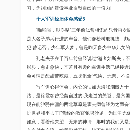
习，为祖国的建设事业贡献自己的一份力!
个人军训经历体会感受5
“啪啪啪，哒哒哒”三年前似曾相识的乐音再
是人名子弟兵行进的声音。他们像松树般挺拔，颇
犯!曾记否，少年军人梦，曾是昨天多少中华儿女
孔老夫子在千百年前曾经说过“逝者如斯夫，
脚步，愈走愈快，辛苦且有趣的军训生活已经接近
会可谓是酸甜苦辣咸，五味俱全“气愤、无奈、不舍
写军训心得体会，内心的话如大海涨潮般万千
路，是徐霞客曾经留宿过的;我走过的关隘，是六国
现在能驰骋由疆的西北草原是霍去病曾经为之而奋
护世界和平去了!”曾经的教官驰骋沙场，为国争
如意，看着他失望、无奈的神情，那时的我们又是