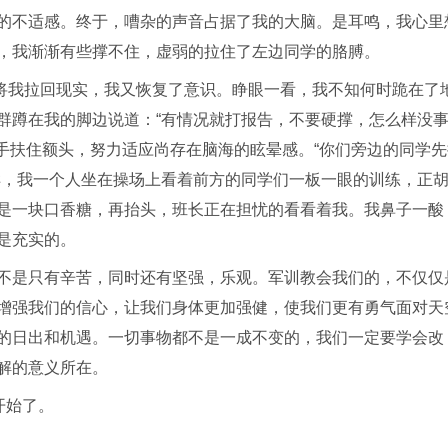
的不适感。终于，嘈杂的声音占据了我的大脑。是耳鸣，我心里
，我渐渐有些撑不住，虚弱的拉住了左边同学的胳膊。
间将我拉回现实，我又恢复了意识。睁眼一看，我不知何时跪在了
群蹲在我的脚边说道：“有情况就打报告，不要硬撑，怎么样没
手扶住额头，努力适应尚存在脑海的眩晕感。“你们旁边的同学先
样，我一个人坐在操场上看着前方的同学们一板一眼的训练，正
是一块口香糖，再抬头，班长正在担忧的看看着我。我鼻子一酸
是充实的。
不是只有辛苦，同时还有坚强，乐观。军训教会我们的，不仅仅
增强我们的信心，让我们身体更加强健，使我们更有勇气面对天
的日出和机遇。一切事物都不是一成不变的，我们一定要学会改
解的意义所在。
开始了。