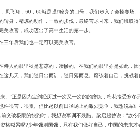
，凤飞翔，60，60就是强!”嘹亮的口号，我们步入了会操赛场。
的转身，精炼的动作，一致的步伐，最终苦尽甘来，我们班取得
完美收官，成功迈出了高中生活的第一步。
在三年后我们也一定可以完美收官。
在诗人的眼里秋是悲凉的，凄惨的。在我们的眼里亦是如此，因
在这几天，我们随日出而训，随日落而息。磨练着自己，挑战着
寒来。”正是因为宝剑经历过一次又一次的的磨练，梅花接受寒冬
也许很苦，很累。但比起以前田径场上的激烈竞争，我想说军训
以前突破极限的快跑时，我想说军训不残酷。梁启超曾说：“故今
么资格喊累呢?少年强则国强，只有我们做好自己，中国的未来才