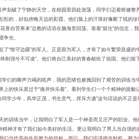
口号声划破了宁静的天空，在校园里四处游荡，同学们迈着矫健整
彤彤的，好似傍晚天边的彩霞。他们脸上的汗珠好像断了线的珍
花香自苦寒来”总教的话语在脑海里回荡。靠着“挺住”的信念，
愿争光。
起了“恪守边疆”的军人。正是因为军人，才有了如今繁荣昌盛的
，终刚强兮不可凌”。他们将自己美好的青春献给了祖国。他们留
”同学们的嘶声力竭的吼声，我的思绪也被拽回到了艰苦的训练当
界上的快乐莫过于“痛并快乐着”。看到学生们一个个精神的面貌
恰同学少年，风华正茂，书生意气，挥斥方遒”这句话说的不正是
天的训练当中，让我明白了军人是一个神圣而又庄严的职业。他
这种精神才有了我们如今美好的生活。更让我明白了男儿当自强的
我们当代高中生应努力的目标，所以，我们应该抓住时机，努力