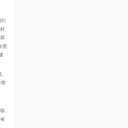
我们
打好
觉双
在坚
成
现。
作而
部队
是有