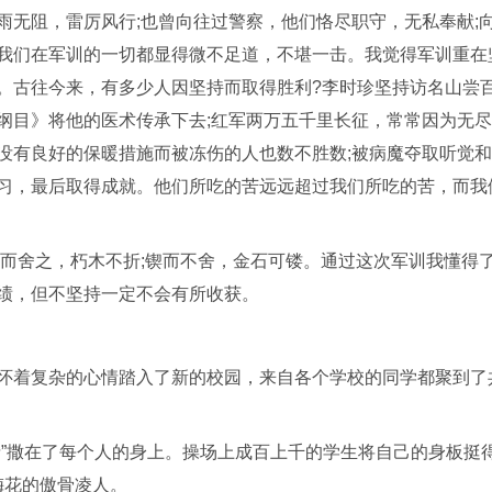
雨无阻，雷厉风行;也曾向往过警察，他们恪尽职守，无私奉献;
我们在军训的一切都显得微不足道，不堪一击。我觉得军训重在
。古往今来，有多少人因坚持而取得胜利?李时珍坚持访名山尝
纲目》将他的医术传承下去;红军两万五千里长征，常常因为无
没有良好的保暖措施而被冻伤的人也数不胜数;被病魔夺取听觉
习，最后取得成就。他们所吃的苦远远超过我们所吃的苦，而我
锲而舍之，朽木不折;锲而不舍，金石可镂。通过这次军训我懂得
绩，但不坚持一定不会有所收获。
怀着复杂的心情踏入了新的校园，来自各个学校的同学都聚到了
情”撒在了每个人的身上。操场上成百上千的学生将自己的身板挺
梅花的傲骨凌人。