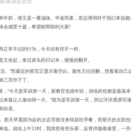
021-06-29 01:22:22
和牛奶，便又是一番滋味。半途而废，意志薄弱对于我们来说都
体会感受十篇，希望能帮助到大家!
再正常不过的行为，今天却有些不一样。
是又坐起，拿过床头的日记本，慢慢的翻开。
生活。”而最近的那页正显示着空白。索性又往回翻，想看着自己
第三页停下了。
声念着，“今天是军训第一天，新教官也很年轻，训练的也都是最基
以来最让人激动得一天。”因为是军训第一天，所以洋洋洒洒写
和欣喜。
天。那天早晨因为起的太迟导致没来得及吃早餐，而那天的太阳也
来临。就在上午11时，我突然有些头晕，反胃伴随着难受，一齐