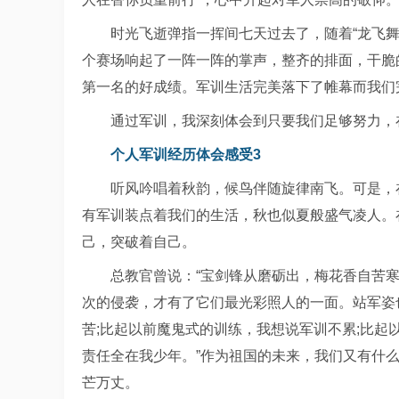
时光飞逝弹指一挥间七天过去了，随着“龙飞舞
个赛场响起了一阵一阵的掌声，整齐的排面，干脆
第一名的好成绩。军训生活完美落下了帷幕而我们
通过军训，我深刻体会到只要我们足够努力，
个人军训经历体会感受3
听风吟唱着秋韵，候鸟伴随旋律南飞。可是，
有军训装点着我们的生活，秋也似夏般盛气凌人。
己，突破着自己。
总教官曾说：“宝剑锋从磨砺出，梅花香自苦
次的侵袭，才有了它们最光彩照人的一面。站军姿
苦;比起以前魔鬼式的训练，我想说军训不累;比起
责任全在我少年。”作为祖国的未来，我们又有什
芒万丈。