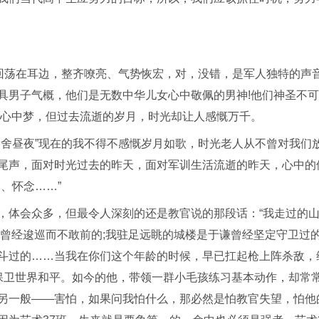
次回荡在耳边，整齐嘹亮、气势恢宏，对，没错，是军人独特的声
具男子气概，他们是无数中华儿女心中敬佩的男神!他们神圣不
的心中梦，但过去流逝的岁月，时光却让人感慨万千。
不舍昼夜”现在的我不得不感慨岁月如歌，时光老人从不曾对我们
尾声，面对时光过去的昨天，面对军训生活流逝的昨天，心中的
、怀念……”
，体会众多，但最令人深刻的还是教官说的那段话：“我走过的
曾经逡巡而不敢前的;我驻足远眺的城楼是于谦曾经坚定守卫过的
斗过的……当我在你们这个年龄的时候，早已扛起枪上阵杀敌，
光保卫世界和平。如今的他，带领一群小毛孩练习基本动作，却常
另一般——害怕，如果问我怕什么，那必然是怕教官失望，怕他