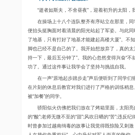
“逝者如斯夫，不舍昼夜”，迎着初升的太阳
在操场上十八个连队整齐有序站立在那里，同
便抬头挺胸面对着清晨的阳光站起了军姿。与此同
了地基，只有打好了地基才能建起高楼大厦”。不
脚也已经不是自己的了。我开始想放弃了，真的太累了
持一下，最后五分钟了”。我的心忽然变得兴奋“不
功了。通过这件事让我学会了坚持与挑战自我。
在一声“原地起步踏步走”声后便听到了同学
在片刻的休息后教官对我们进行了严格的训练稍息、跨
被“加餐”的同学。
骄阳似火仿佛把我们放在了烤箱里面，太阳亮
的“酸”;老师无微不至的“甜”;风吹日晒的“苦”;
时曾参加过越南缉毒的故事让我觉得既惊险又刺激
人在替你负重前行”，心中升起对军人崇高的敬仰