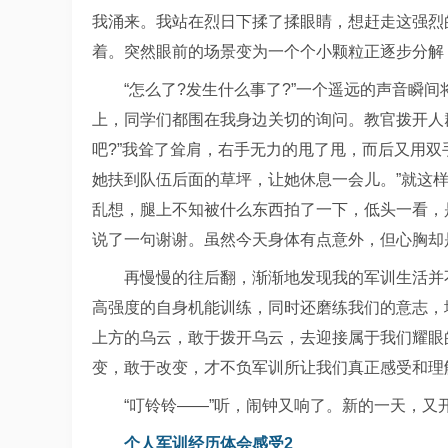
我涌来。我站在烈日下揉了揉眼睛，想赶走这强烈
着。突然眼前的场景变为一个个小颗粒正逐步分解
“怎么了?发生什么事了?”一个遥远的声音瞬
上，同学们都围在我身边关切的询问。教官拨开人
吧?”我耸了耸肩，右手无力的甩了甩，而后又用双
她扶到队伍后面的草坪，让她休息一会儿。”就这
乱想，腿上不知被什么东西拍了一下，低头一看，
说了一句谢谢。虽然今天身体有点意外，但心胸却
再慢慢的往后翻，渐渐地发现我的军训生活并
高强度的自身机能训练，同时还磨练我们的意志，
上方的乌云，敢于拨开乌云，去迎接属于我们耀眼
变，敢于改变，才不负军训所让我们真正感受和理
“叮铃铃——”听，闹钟又响了。新的一天，又
个人军训经历体会感受2