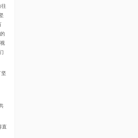
向往
坚
百
尽的
和视
们
了坚
共
得直