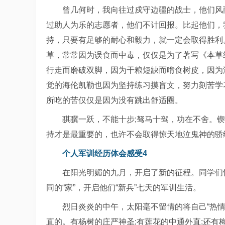
曾几何时，我向往过戍守边疆的战士，他们风
过助人为乐的志愿者，他们不计回报。比起他们，
持，只要有足够的耐心和毅力，就一定会取得胜利
草，常常因为误食而中毒，仅仅是为了著写《本草
行走而磨破双脚，因为干粮短缺而啃食树皮，因为
觉的海伦凯勒也因为坚持练习摸盲文，努力刻苦学
所吃的苦仅仅是因为没有跳出舒适圈。
骐骥一跃，不能十步;驽马十驾，功在不舍。
持才是最重要的，也许不会取得惊天地泣鬼神的骄
个人军训经历体会感受4
在阳光明媚的九月，开启了新的征程。同学们
同的“家”，开启他们“新兵”七天的军训生活。
烈日炎炎的中午，太阳毫不留情的将自己“热
直的。有杨树的庄严神圣;有莲花的中通外直;还有