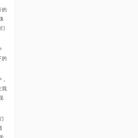
齐的
珠
我们
中
下的
中，
让我
现
们
道
学