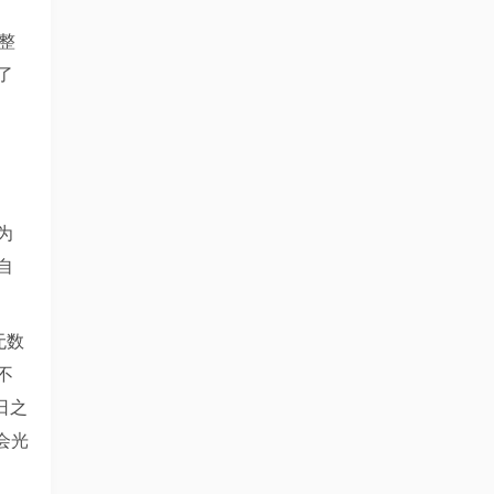
整
了
为
自
无数
不
日之
会光