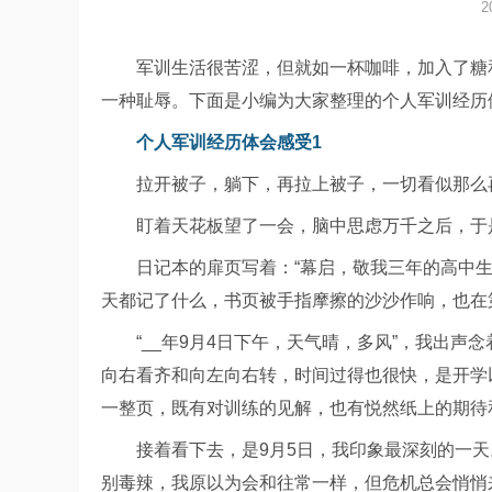
2
军训生活很苦涩，但就如一杯咖啡，加入了糖
一种耻辱。下面是小编为大家整理的个人军训经历
个人军训经历体会感受1
拉开被子，躺下，再拉上被子，一切看似那么
盯着天花板望了一会，脑中思虑万千之后，于
日记本的扉页写着：“幕启，敬我三年的高中
天都记了什么，书页被手指摩擦的沙沙作响，也在
“__年9月4日下午，天气晴，多风”，我出
向右看齐和向左向右转，时间过得也很快，是开学
一整页，既有对训练的见解，也有悦然纸上的期待
接着看下去，是9月5日，我印象最深刻的一
别毒辣，我原以为会和往常一样，但危机总会悄悄