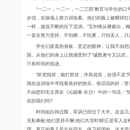
“一二一，一二一，一二三四”教官与学生的
步伐，在操场上努力训练着。他们的脸上被晒得红
一样，接连不断的往下流淌。“宝剑锋从磨砺出，梅
一直在努力坚持。不怕晒，不怕累，只怕丢人，只
学生们挺直的身板，坚定的眼神，让我不由想
国。从他们的身上让我感受到了“诚既勇兮又以武
只有时间的痕迹。
“听党指挥，能打胜仗，作风优良，自强不息
我在这训练中寻找着美好的快乐。俗话说的好：世
不由想到毛主席在《沁园春·长沙》中的一句话：“
在的我们吗?
时间如白驹过隙，军训已经过了大半。在这几
无私奉献;他们坚持不懈;他们共克时艰!正是军人
理，真正的男儿是志在四方，保卫祖国的。这才是