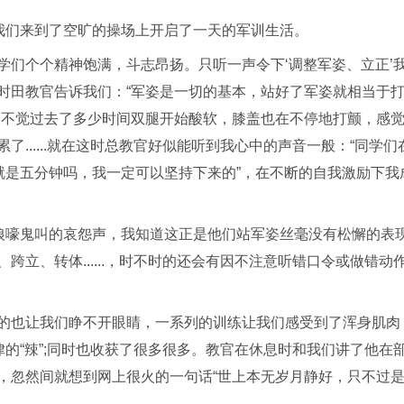
，我们来到了空旷的操场上开启了一天的军训生活。
学们个个精神饱满，斗志昂扬。只听一声令下‘调整军姿、立正’
时田教官告诉我们：“军姿是一切的基本，站好了军姿就相当于
知不觉过去了多少时间双腿开始酸软，膝盖也在不停地打颤，感
......就在这时总教官好似能听到我心中的声音一般：“同学们
就是五分钟吗，我一定可以坚持下来的”，在不断的自我激励下我
们狼嚎鬼叫的哀怨声，我知道这正是他们站军姿丝毫没有松懈的表
立、转体......，时不时的还会有因不注意听错口令或做错动
的也让我们睁不开眼睛，一系列的训练让我们感受到了浑身肌肉
违反纪律的“辣”;同时也收获了很多很多。教官在休息时和我们讲了他在
，忽然间就想到网上很火的一句话“世上本无岁月静好，只不过
。