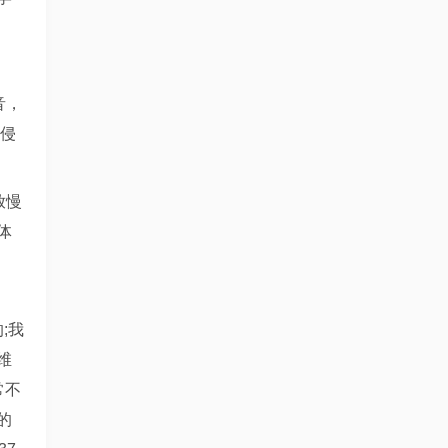
音，
可侵
放慢
体
山
;我
维
常不
的