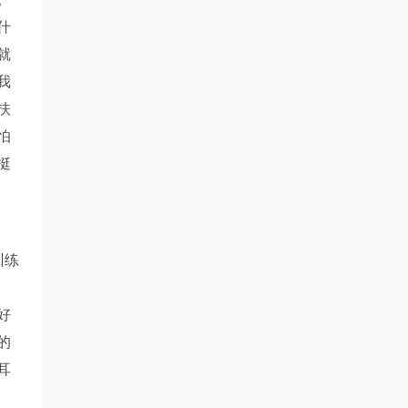
什
就
我
扶
怕
挺
训练
好
的
耳