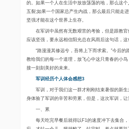
的。如果一个人在生活中放放荡荡的地，那么这个
五裂;如果一个国家总产生内战，那么最后只能走
坚强才能在这个世界上生存。
在军训中虽然有无数艰苦的考验，但是跟教官
应该坚强，要永远相信阳光总在风雨后这句话，这
“路漫漫其修远兮，吾将上下而求索。”今后
教给我们的每一个道理，放飞心中这只青春的小鸟
接一刻刻美好的未来。
军训经历个人体会感想3
军训，对于我们这一群才刚刚结束暑假的新生
身体验了军训的辛苦和劳累，但是，这次军训，让
一、累
每天吃完早餐后就得以F1的速度冲下去集合
应，才站一会儿，腿就酸了，站完时，差点就要趴