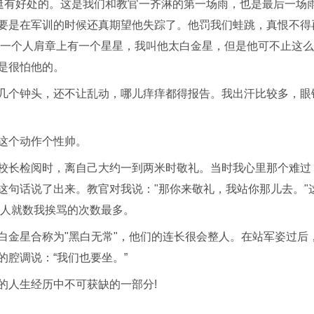
雨挺有好处的。这是我们和教官一齐淋的第一场雨，也是最后一场
要是在军训的时候还真期望他失踪了。他罚我们蛙跳，真恨不得
有一个人肩章上有一个星星，我叫他太白金星，但是他可不止这
是很怕他的。
几个钟头，还不让乱动，哪儿痒痒都得报告。我出汗比较多，眼
这个动作个性帅。
校长检阅时，离自己大约一到两米时敬礼。当时我心里那个难过
这句话说了出来。教官对我说："那你来敬礼，我站你那儿去。"
的人就数我挨骂的次数最多。
白金星合称为"黑白无常"，他们的连长很会整人。在站军姿过后
腔调说：“我们也要坐。”
的人生经历中不可获缺的一部分!