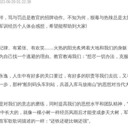
021-06-29 01:22:38
样，骂与罚总是教官的招牌动作。不知为何，狠毒与热辣总是太
军训经历个人体会感想，希望能帮助到大家!
纪律、有紧张、有欢笑……火热的阳光炙烤着大地和我们的身躯
为自己找一个逃避的理由。教官教诲我们：“想尽一切办法，克
永逸，人生中有好多的关口要过，有好多的职责等我们去抗，又
一步，那种“船到码头车到站，兵器入库马放南山”的思想对当代
是对我们的意志的磨练，同时提高我们的思想水平和团队精神，
练中长大的，就像一棵小树一样经历风雨后才能变成参天大树，
首军歌歌词描述的一样：“还铁还硬比钢还强”。