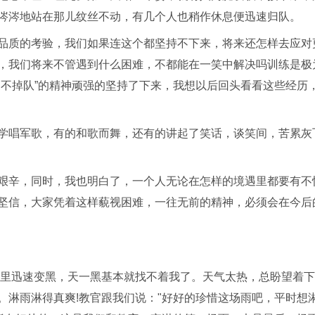
涔涔地站在那儿纹丝不动，有几个人也稍作休息便迅速归队。
品质的考验，我们如果连这个都坚持不下来，将来还怎样去应对
，我们将来不管遇到什么困难，不都能在一笑中解决吗训练是极
肉不掉队”的精神顽强的坚持了下来，我想以后回头看看这些经历
学唱军歌，有的和歌而舞，还有的讲起了笑话，谈笑间，苦累灰
艰辛，同时，我也明白了，一个人无论在怎样的境遇里都要有不
坚信，大家凭着这样藐视困难，一往无前的精神，必须会在今后
天里迅速变黑，天一黑基本就找不着我了。天气太热，总盼望着下
。淋雨淋得真爽!教官跟我们说："好好的珍惜这场雨吧，平时想