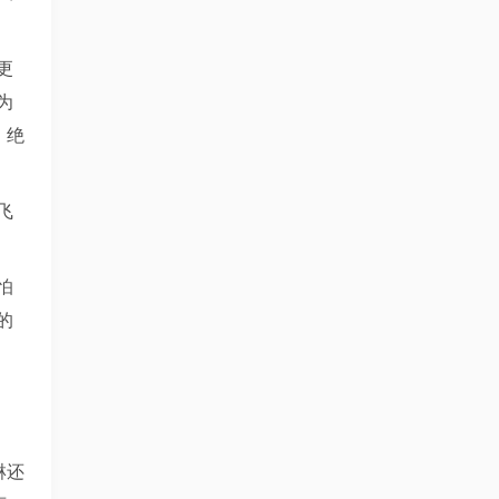
更
为
，绝
飞
怕
的
淋还