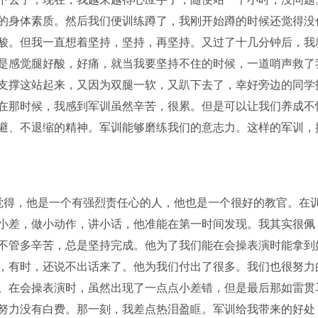
的身体素质。然后我们便训练蹲了，我刚开始蹲的时候还觉得没
酸。但我一直想着坚持，坚持，再坚持。又过了十几分钟后，我
是感觉腿好酸，好痛，就当我要坚持不住的时候，一道哨声救了
支撑这站起来，又因为双腿一软，又趴下去了，幸好旁边的同学
在那时候，我感到军训虽然辛苦，很累。但是可以让我们养成不
避、不退缩的精神。军训能够磨练我们的意志力。这样的军训，
觉得，他是一个有强烈责任心的人，他也是一个很好的教官。在
小差，做小动作，讲小话，他准能在第一时间发现。我其实很佩
不管多辛苦，总是坚持完成。他为了我们能在会操表演时能拿到
，有时，还说不出话来了。他为我们付出了很多。我们也很努力
。在会操表演时，虽然出现了一点点小差错，但是最后那如雷贯
努力没有白费。那一刻，我差点热泪盈眶。军训给我带来的好处