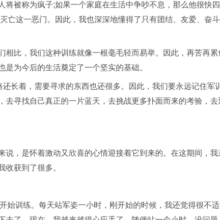
人将被称为疯子;如果一个家庭在生活中争吵不息，那么他很快
进灭亡这一恶门。因此，我也深深地懂得了只有团结、友爱、奋
们相比，我们这种训练就像一根毫毛轻而易举。因此，再苦再累
也是为今后的生活奠定了一个坚实的基础。
的路还长着，需要寻求的东西也还很多。因此，我们要永远记住军
，去寻找自己真正的一片蓝天，去挑战更多扑面而来的考验，去
来说，是怀着激动又欣喜的心情迎接着它到来的。在这期间，我
我收获到了很多。
，开始训练。每天站军姿一小时，刚开始的时候，我还觉得很不适
下去了，现在，我越来越得心应手了，随便站一个小时，没问题