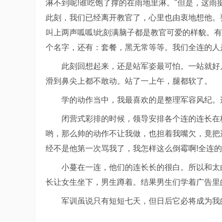
淋不到呢!谁吃饱了撑的在雨地里淋。"但是，这
此刻，我们已经离开教官了，心里也由衷地想他。
叫上两声呱呱!此刻满脑子都是教官可爱的样貌。
个名字，还有：套餐，黑无常等等。我们全连的人
此刻回想起来，还是站军姿最可怕。一站就好
滑到鼻尖上都不敢动。站了一上午，腿都软了。
学的动作当中，我最喜欢的是整理军容风纪。
闭营式彩排的时候，领导安排各个连的连长在
哟，那么帅的动作不让我做，也担着我嘴欠，竟把
经不是他第一次骂我了，我怎样这么倒霉啊!全连
小蔓在一连，他们的连长长的很白。所以和太
长让女生坐下，男生蹲着。结果男生们学着广告里的
军训虽说只有短短七天，但日后它必将成为我