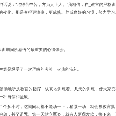
话说：“吃得苦中苦，方为人上人。”我相信，在_教官的严格训
的变化。那是变得更懂事，更成熟。养成良好的习惯，努力学习
军训期间所感悟的最重要的心得体会。
生算是经受了一次严峻的考验，火热的洗礼。
。
姿勃勃地听从教官的指挥，认真地训练着。几天的训练，使大家变
一种自信和坚毅。
半个多小时，这期间动都不能动一下，稍微一动，就会被教官批
抱怨，甚至诅咒。第一天站立军姿，就有人两腿发软，接下来，