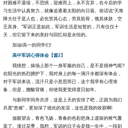
对困难不退缩，不恐惧，迎难而上，永不言弃，在今后的学
习生活中认真努力，就像追逐着太阳的向日葵。俗话说“天将
降大任于是人也，必先苦其心志，劳其筋骨，饿其体肤，空
乏其身。”军训正是如此，军训生活是短暂的，只有仅仅十
天，但它留下来的美好与回忆却是永恒的。
加油!高一的同学们!
高中军训心得体会【篇2】
我猜想，操场上那个一身军服的自己，是不是很神气呢?
在阳光的热烈拥护下，我对身上的每一滴汗水都深有体会，
对于军训来说，流汗只是小意思而已，这个我早有心理准
备，但是，腰酸背痛，却使我更觉得度日如年。
与新同学同舟共济，这是上天的安排了吧，正因为我们
共度“患难”，更加深了彼此的友谊，这也是我的收获啊!
放眼望去，青色飞扬，青春的色彩把身上遗留的稚气覆
盖了。漫过花季，我想，军训的日子会是我一生中，一段刻