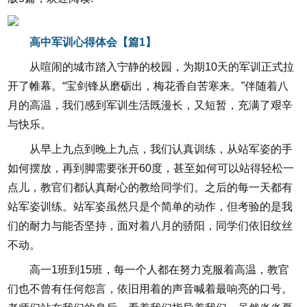
高中军训心得体会【篇1】
从喧闹的城市踏入宁静的校园，为期10天的军训正式拉
开了帷幕。“宝剑锋从磨砺出，梅花香自苦寒来。”伴随着八
月的高温，我们感到军训生活既漫长，又短暂，充满了艰辛
与快乐。
从早上九点到晚上九点，我们认真训练，从站军姿的手
如何摆放，再到脚需要张开60度，甚至如何可以站得轻松一
点儿，教官们都认真耐心的教给同学们。之后的每一天都有
站军姿训练。站军姿虽然只是个简单的动作，但考验的是我
们的耐力与能否坚持，面对着八月的骄阳，同学们依旧纹丝
不动。
高一1班到15班，每一个人都在努力克服着高温，教官
们也不曾有任何怨言，依旧用着的声音喊着最响亮的口号。