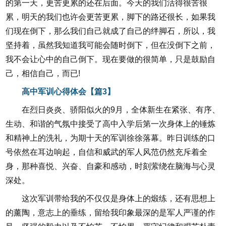
的第一天，更苦更累的还在后面。今天的我们活得很苦很
累，明天的我们也许会更苦更累，脚下的路还很长，如果我
们现在倒下，那么我们自己就成了自己的绊脚石，所以，我
坚持着，虽然我知道我可能会随时倒下，但在没倒下之前，
我不会让心中的自己倒下。现在要做的很简单，只是鼓励自
己，相信自己，而已!
高中军训心得体会【篇3】
在烈日炎炎、骄阳似火的9月，全体新生在紧张、有序、
生动、和谐的气氛中接受了高中入学后第一次身体上的锤炼
和精神上的洗礼，为期十天的军训徐徐落幕。昨日训练的口
号依然在耳边响起，自信和威武的军人风范仍然充斥着全
身，那种喜悦、兴奋、自豪和感动，时刻萦绕在脑海与心灵
深处。
这次军训带给我的不仅仅是身体上的煅练，还有思想上
的薰陶，意志上的垂练，留给我印象最深的是军人严谨的作