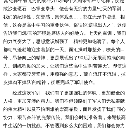
说'纪律中有无穷的战斗力!'对!每个人如果都严守纪律，便是
散沙变硬石，巴掌变拳头，便会有无穷的力量!七天的军训，
我们的纪律性，荣誉感，集体观念……都在无形中增强。相
信，这会是高中学习的重要伙伴。俗话说'逆境出人才'，这便
告诉我们:艰苦的环境是磨练人的好地方。七天的军训，我们
的力气变大了，思想意识增强了，精神更加饱满了。每个人
都朝气蓬勃地迎接着新的一天。而汇操时那整齐，嘹亮的口
号，昂扬向上的精神，更是展现出了90后那无限而饱满的精
力。训练程度的加大，让我们这些高中生'叫苦连天'。即使这
样，大家都咬牙坚持，用顽强的意志，'流血流汗不流泪，掉
皮掉肉不掉队'的精神，彻底完成了军训使命。
经过这次军训，我们有了更加强壮的体魄，更加健全的
人格，更加充沛的精力。我们不但领略到了军人们无私奉献
的伟大精神以及不怕困难的崇高品质，而且发扬了我们'同心
协力，艰苦奋斗'的光荣传统。我们会时刻准备着，来迎接高
中生活的一切挑战。不管遇到多么大的困难，我们都会努力