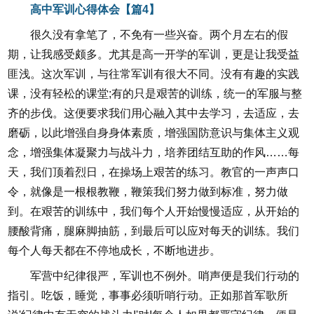
高中军训心得体会【篇4】
很久没有拿笔了，不免有一些兴奋。两个月左右的假
期，让我感受颇多。尤其是高一开学的军训，更是让我受益
匪浅。这次军训，与往常军训有很大不同。没有有趣的实践
课，没有轻松的课堂;有的只是艰苦的训练，统一的军服与整
齐的步伐。这便要求我们用心融入其中去学习，去适应，去
磨砺，以此增强自身身体素质，增强国防意识与集体主义观
念，增强集体凝聚力与战斗力，培养团结互助的作风……每
天，我们顶着烈日，在操场上艰苦的练习。教官的一声声口
令，就像是一根根教鞭，鞭策我们努力做到标准，努力做
到。在艰苦的训练中，我们每个人开始慢慢适应，从开始的
腰酸背痛，腿麻脚抽筋，到最后可以应对每天的训练。我们
每个人每天都在不停地成长，不断地进步。
军营中纪律很严，军训也不例外。哨声便是我们行动的
指引。吃饭，睡觉，事事必须听哨行动。正如那首军歌所