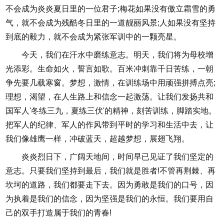
不会成为炎炎夏日里的一位君子;梅花如果没有傲立霜雪的勇
气，就不会成为残酷冬日里的一道靓丽风景;人如果没有坚持
到底的毅力，就不会成为紧张军训中的一颗亮星。
今天，我们在汗水中磨练意志。明天，我们将为母校增
光添彩。生命如火，誓言如歌。百米冲刺靠千日苦练，一朝
争先要几载寒窗。梦想，激情，在训练场中用顽强拼搏点亮;
理想，渴望，在人生路上和信念一起激荡。让我们发扬共和
国军人'冬练三九，夏练三伏'的精神，刻苦训练，脚踏实地。
把军人的纪律、军人的作风带到平时的学习和生活中去，让
我们像雄鹰一样，冲破蓝天，超越梦想，展翅飞翔。
炎炎烈日下，广阔天地间，时间早已见证了我们坚定的
意志。只要我们坚持到最后，我们就是胜者!不管再荆棘、再
坎坷的道路，我们都要走下去。因为勇敢是我们的口号，因
为执着是我们的信念，因为坚强是我们的永恒。我们要用自
己的双手打造属于我们的青春!