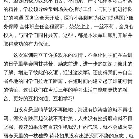
风、坚强的毅力以及不怕苦、不怕累、严守纪律和艰苦朴素
的精神，学校领导经常到场关心指导工作，与同学们进行良
好的沟通;医务室全天开放，医疗小组随时为我们提供医疗服
务保障;全体班主任全程跟班，兢兢业业，一丝不苟，全身心
投入，与同学们同甘共苦。这些，都是本次军训顺利开展并
取得成功的有力保证。
这次军训建立了许多欢乐的友情，不单让同学们在军训
的日子里学会同甘共苦、励志前进，进一步的加深了彼此的
了解、增进了彼此的友谊，通过这次军训还使得我们来自全
省各地的同学们拉近了距离，在短时间内建立起了难能可贵
的情谊。这让我们在今后三年的学习生活中能够更快的融
合、更好的互相沟通、互相学习!
山没有悬崖峭壁就不再险峻，海没有惊涛骇浪就不再壮
阔，河没有跌宕起伏就不再壮美，人生没有挫折磨难就不再
坚强。樱花如果没有百花争艳我先开的气魄，就不会成为美
丽春天里的一枝独秀;荷花如果没有出淤泥而不染的意志，就