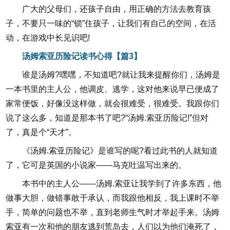
广大的父母们，还孩子自由，用正确的方法去教育孩
子，不要只一味的“锁”住孩子，让我们有自己的空间，在活
动，在游戏中长见识吧!
汤姆索亚历险记读书心得【篇3】
谁是汤姆?嘿嘿，不知道吧?就让我来提醒你们，汤姆是
一本书里的主人公，他调皮、逃学，这对他来说早已便成了
家常便饭，好像没这样做，就会很难受，很难受。我跟你们
说了这么多，知道是那本书了吧?“汤姆.索亚历险记!”但对
了，真是个“天才”。
《汤姆.索亚历险记》是谁写的呢?看过此书的人就知道
了，它可是英国的小说家——马克吐温写出来的。
本书中的主人公——汤姆.索亚让我学到了许多东西，他
做事大胆，做错事敢于承认，而我跟他相反，我上课时不举
手，简单的问题也不举，直到老师生气时才举起手来。汤姆
索亚有一次和他的朋友逃到荒岛去，人们以为他们淹死了，