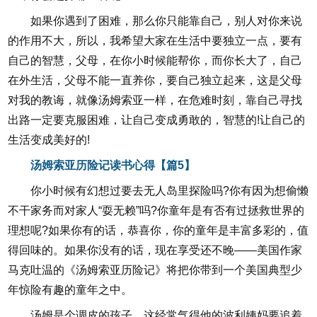
如果你遇到了困难，那么你只能靠自己，别人对你来说
的作用不大，所以，我希望大家在生活中要独立一点，要有
自己的智慧，父母，在你小时候能帮你，而你长大了，自己
在外生活，父母不能一直养你，要自己独立起来，这是父母
对我的教诲，就像汤姆索亚一样，在危难时刻，靠自己寻找
出路一定要克服困难，让自己变成勇敢的，智慧的!让自己的
生活变成美好的!
汤姆索亚历险记读书心得【篇5】
你小时候有幻想过要去无人岛里探险吗?你有因为想偷懒
不干家务而对家人“耍无赖”吗?你童年是有否有过拯救世界的
理想呢?如果你有的话，恭喜你，你的童年是丰富多彩的，值
得回味的。如果你没有的话，现在享受还不晚——美国作家
马克吐温的《汤姆索亚历险记》将把你带到一个美国典型少
年惊险有趣的童年之中。
汤姆是个调皮的孩子，这经常气得他的波利姨妈要追着