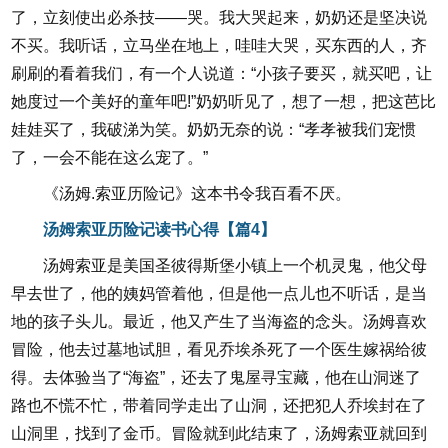
了，立刻使出必杀技——哭。我大哭起来，奶奶还是坚决说
不买。我听话，立马坐在地上，哇哇大哭，买东西的人，齐
刷刷的看着我们，有一个人说道：“小孩子要买，就买吧，让
她度过一个美好的童年吧!”奶奶听见了，想了一想，把这芭比
娃娃买了，我破涕为笑。奶奶无奈的说：“孝孝被我们宠惯
了，一会不能在这么宠了。”
《汤姆.索亚历险记》这本书令我百看不厌。
汤姆索亚历险记读书心得【篇4】
汤姆索亚是美国圣彼得斯堡小镇上一个机灵鬼，他父母
早去世了，他的姨妈管着他，但是他一点儿也不听话，是当
地的孩子头儿。最近，他又产生了当海盗的念头。汤姆喜欢
冒险，他去过墓地试胆，看见乔埃杀死了一个医生嫁祸给彼
得。去体验当了“海盗”，还去了鬼屋寻宝藏，他在山洞迷了
路也不慌不忙，带着同学走出了山洞，还把犯人乔埃封在了
山洞里，找到了金币。冒险就到此结束了，汤姆索亚就回到