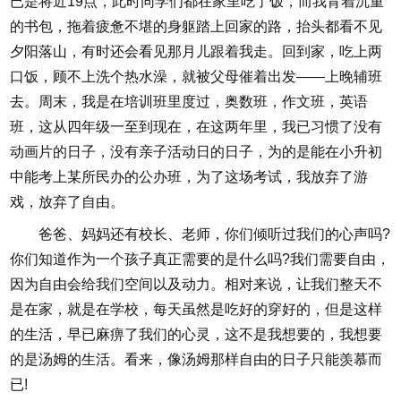
已是将近19点，此时同学们都在家里吃了饭，而我背着沉重
的书包，拖着疲惫不堪的身躯踏上回家的路，抬头都看不见
夕阳落山，有时还会看见那月儿跟着我走。回到家，吃上两
口饭，顾不上洗个热水澡，就被父母催着出发——上晚辅班
去。周末，我是在培训班里度过，奥数班，作文班，英语
班，这从四年级一至到现在，在这两年里，我已习惯了没有
动画片的日子，没有亲子活动日的日子，为的是能在小升初
中能考上某所民办的公办班，为了这场考试，我放弃了游
戏，放弃了自由。
爸爸、妈妈还有校长、老师，你们倾听过我们的心声吗?
你们知道作为一个孩子真正需要的是什么吗?我们需要自由，
因为自由会给我们空间以及动力。相对来说，让我们整天不
是在家，就是在学校，每天虽然是吃好的穿好的，但是这样
的生活，早已麻痹了我们的心灵，这不是我想要的，我想要
的是汤姆的生活。看来，像汤姆那样自由的日子只能羡慕而
已!