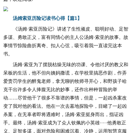
汤姆索亚历险记读书心得【篇1】
《汤姆·索亚历险记》讲述了生性顽皮、聪明好动、足智
多谋、勇敢正义，富有同情心的主人公汤姆·索亚的故事。故
事情节惊险曲折离奇、扣人心弦，吸引着我一直读完这本
书。
汤姆·索亚为了摆脱枯燥无味的功课、令他讨厌的教义和
呆板的生活，他不但向姨妈撒谎，在学校里搞恶作剧，作弄
爱责罚学生的醉鬼老师，拿无聊的牧师寻开心，和野孩子哈
克干出许多令人捧腹无比的妙事，还作出种种冒险的举
动……尽管他干了很多不靠谱的事情，但是，一起凶杀案改
变了我对他的看法。他在一次去墓地探险中，目睹了一起凶
杀案，在无辜者即将遇难时，汤姆·索亚挺身而出，指证凶
手。最终，汤姆·索亚成为了众人钦佩的小英雄·····他勇敢正
义、足智多谋，面对危险和困难沉着、冷静，运用智慧克服