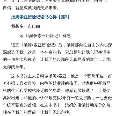
它，让自己经受锻炼，运用智慧克服和战胜困难，用勇气、
自信、智慧成就我的美好未来。
汤姆索亚历险记读书心得【篇2】
我想多一点自由
——读《汤姆•索亚历险记》有感
读完《汤姆•索亚历险记》后，汤姆那向往自由的内心深
深感染了我。这是一本神奇的书，它总是能让我忘记生活中
的一切烦恼和疲劳，让我回想起那段天真烂漫的童年，无忧
无虑的童年。
这本书的主人公叫做汤姆•索亚，他是一个聪明顽皮，好
奇心强，喜欢冒险，向往英雄业绩的孩子。对家庭中死板严
格的生活和学校枯燥乏味的功课，他感到厌烦透了，于是便
离家出走，和他的小伙伴哈克贝利•芬一道去冒险，一心要做
个统率强盗的首领。在这本书中，汤姆的活泼好动充分的展
现在了我们的面前，让我们无比向往。