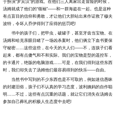
于扮演“罗宾汉”的游戏。在他们三人离家出走冒险的时候，
汤姆就成了他们的“领袖”——和一群海盗在一起。也是这种
有点盲目的信仰和勇敢，才让他们大胆站出来作证救了穆夫
波特，令坏人乔伊得到了应得的惩罚吧!
书中的孩子们，把甲虫，破罐子，甚至牙齿当宝物。在
汤姆和哈克亲眼目睹了一场凶杀案时，他们俩立下血书要保
守秘密……这些这些，在今天的大人们——不，连孩子们看
起来，都有点傻气和不和实际。我们的宝物是型的遥控车，
的卡通片，绝版的电脑游戏……可是，在我们得到这些东西
时，我们却失去了汤姆他们最容易得到的快乐——自由。
当然书中写到的不少东西也是不可取的，例如迷信愚昧
的封建旧俗，孩子们不认真的学习态度，波利姨妈的自作聪
明……不过，这些有点沉重的话题，就让它们消失在汤姆去
参加自己葬礼的积极人生态度中去吧!