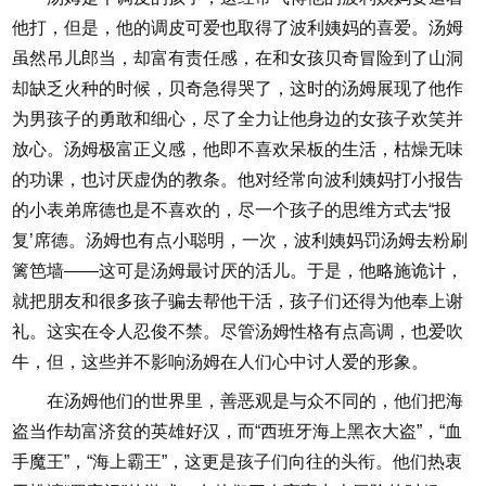
他打，但是，他的调皮可爱也取得了波利姨妈的喜爱。汤姆
虽然吊儿郎当，却富有责任感，在和女孩贝奇冒险到了山洞
却缺乏火种的时候，贝奇急得哭了，这时的汤姆展现了他作
为男孩子的勇敢和细心，尽了全力让他身边的女孩子欢笑并
放心。汤姆极富正义感，他即不喜欢呆板的生活，枯燥无味
的功课，也讨厌虚伪的教条。他对经常向波利姨妈打小报告
的小表弟席德也是不喜欢的，尽一个孩子的思维方式去“报
复’席德。汤姆也有点小聪明，一次，波利姨妈罚汤姆去粉刷
篱笆墙——这可是汤姆最讨厌的活儿。于是，他略施诡计，
就把朋友和很多孩子骗去帮他干活，孩子们还得为他奉上谢
礼。这实在令人忍俊不禁。尽管汤姆性格有点高调，也爱吹
牛，但，这些并不影响汤姆在人们心中讨人爱的形象。
在汤姆他们的世界里，善恶观是与众不同的，他们把海
盗当作劫富济贫的英雄好汉，而“西班牙海上黑衣大盗”，“血
手魔王”，“海上霸王”，这更是孩子们向往的头衔。他们热衷