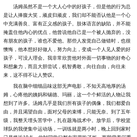
汤姆虽然不是一个大人心中的好孩子，但是他的行为总
是让人捧腹大笑，顽皮归顽皮，我们却不能否认他是一个心
中充满善良、富有正义感的孩子。肢体语言的缺陷，并不能
掩盖住他内心的优点，他曾说他自己是一个被人抛弃的，没
有朋友的孩子，谁也不爱他。那些人发觉自己做错时，也很
懊悔，他本想好好做人，努力向上，变成一个人见人爱的好
孩子，可没人理会。我非常欣赏他对外面一切事物的好奇心
和想象力，而且大胆尝试，机智勇敢，向往自由，向往未
来，这不得不让人赞叹。
我在脑中细细品味这部无声电影，不知天高地厚的汤
姆，心疼他的姨妈和锡德、玛丽，这一个个鲜活的人物让我
想到了许多。汤姆几乎是我们所有孩子的偶像，我们都爱自
由，并且渴望自由，面对父母的束缚，只能无奈。到了五年
级，我整天埋头苦学中，扎在题海战术中。放学后，学校篮
球队的我便集中运动场，一训练就是两小时，晚上回到家时