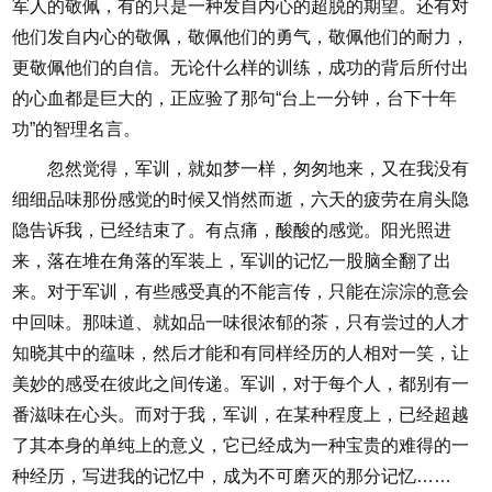
军人的敬佩，有的只是一种发自内心的超脱的期望。还有对
他们发自内心的敬佩，敬佩他们的勇气，敬佩他们的耐力，
更敬佩他们的自信。无论什么样的训练，成功的背后所付出
的心血都是巨大的，正应验了那句“台上一分钟，台下十年
功”的智理名言。
忽然觉得，军训，就如梦一样，匆匆地来，又在我没有
细细品味那份感觉的时候又悄然而逝，六天的疲劳在肩头隐
隐告诉我，已经结束了。有点痛，酸酸的感觉。阳光照进
来，落在堆在角落的军装上，军训的记忆一股脑全翻了出
来。对于军训，有些感受真的不能言传，只能在淙淙的意会
中回味。那味道、就如品一味很浓郁的茶，只有尝过的人才
知晓其中的蕴味，然后才能和有同样经历的人相对一笑，让
美妙的感受在彼此之间传递。军训，对于每个人，都别有一
番滋味在心头。而对于我，军训，在某种程度上，已经超越
了其本身的单纯上的意义，它已经成为一种宝贵的难得的一
种经历，写进我的记忆中，成为不可磨灭的那分记忆……