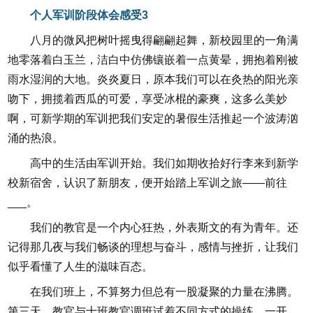
个人军训阶段体会感受3
八月的微风把树叶摇曳得翩翩起舞，新校园里的一角满
地零落着白玉兰，洁白中仿佛镶嵌着一点黄晕，拥抱着刚被
雨水湿润的大地。炎炎夏日，原本我们可以在灸热的阳光亲
吻下，拥揽着西瓜的可爱，享受冰棍的豪爽，这多么美妙
啊，可新学期的军训把我们安定的暑假生活推起一个波涛汹
涌的热浪。
高中的生活由军训开始。我们如期收拾好行李来到新学
校新宿舍，认识了新朋友，便开始踏上军训之旅——前往
___。
我们的教官是一个内心狂热，外表斯文的有为青年。还
记得那几夜与我们畅谈的理想与奋斗，感情与挫折，让我们
似乎看懂了人生的滋味百态。
在我们班上，不算努力但总有一股凝聚的力量在沸腾。
第三天，教官与十班教官调班试着不同方式的操练。一开