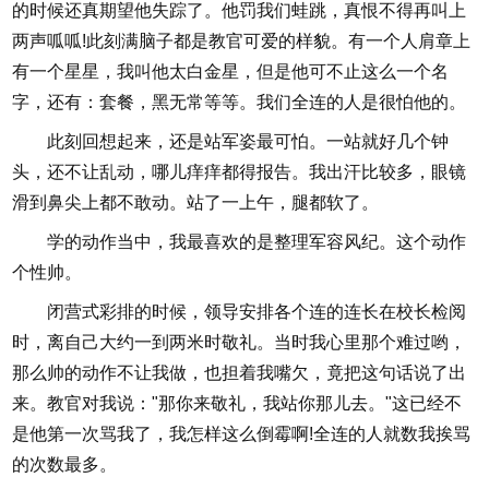
的时候还真期望他失踪了。他罚我们蛙跳，真恨不得再叫上
两声呱呱!此刻满脑子都是教官可爱的样貌。有一个人肩章上
有一个星星，我叫他太白金星，但是他可不止这么一个名
字，还有：套餐，黑无常等等。我们全连的人是很怕他的。
此刻回想起来，还是站军姿最可怕。一站就好几个钟
头，还不让乱动，哪儿痒痒都得报告。我出汗比较多，眼镜
滑到鼻尖上都不敢动。站了一上午，腿都软了。
学的动作当中，我最喜欢的是整理军容风纪。这个动作
个性帅。
闭营式彩排的时候，领导安排各个连的连长在校长检阅
时，离自己大约一到两米时敬礼。当时我心里那个难过哟，
那么帅的动作不让我做，也担着我嘴欠，竟把这句话说了出
来。教官对我说："那你来敬礼，我站你那儿去。"这已经不
是他第一次骂我了，我怎样这么倒霉啊!全连的人就数我挨骂
的次数最多。