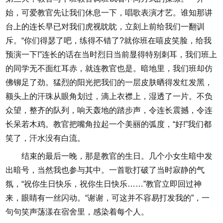
始，可爱教官先让我们休息一下，唱歌表演才艺。谁知那讲
台上的连长早已对我们虎视眈眈，立刻上前给我们一翻训
斥。“你们得瑟了吧，练得不错了?就你班在嘻皮笑脸，给我
预演一下!”连长的话在当时烈日当前显得特别刺耳，我们班上
的同学无不面红耳赤，就连教官也是。暗地里，我们班却仿
佛铆足了劲。猛烈的阳光把我们的一层皮肤晒得发红发黑，
额头上的汗珠从眼角划过，滴上衣襟上，湿透了一片。不负
众望，整齐的队列，响天轰地的踏步声，令连长震撼，令连
长呆若木鸡。教官把嘴角拉起一个美丽的弧度，“好!”我们都
笑了，汗水没有白流。
结束的最后一晚，那是教官的生日。几个小女生暗中发
出暗号，当然我也参与其中。一首歌打破了当时寂静的气
氛，“祝你生日快乐，祝你生日快乐……”教官立即回过神
来，眼睛有一丝闪动。“谢谢，可这并不容易打发我的”，一
句句笑声荡漾在宿舍里，感染着每个人。