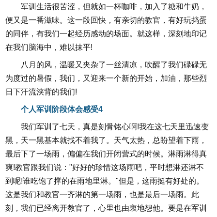
军训生活很苦涩，但就如一杯咖啡，加入了糖和牛奶，
便又是一番滋味。这一段回快，有亲切的教官，有好玩捣蛋
的同伴，有我们一起经历感动的场面。就这样，深刻地印记
在我们脑海中，难以抹平!
八月的风，温暖又夹杂了一丝清凉，吹醒了我们碌碌无
为度过的暑假，我们，又迎来一个新的开始，加油，那些烈
日下汗流浃背的我们!
个人军训阶段体会感受4
我们军训了七天，真是刻骨铭心啊!我在这七天里迅速变
黑，天一黑基本就找不着我了。天气太热，总盼望着下雨，
最后下了一场雨，偏偏在我们开闭营式的时候。淋雨淋得真
爽!教官跟我们说："好好的珍惜这场雨吧，平时想淋还淋不
到呢!谁吃饱了撑的在雨地里淋。"但是，这雨挺有好处的。
这是我们和教官一齐淋的第一场雨，也是最后一场雨。此
刻，我们已经离开教官了，心里也由衷地想他。要是在军训