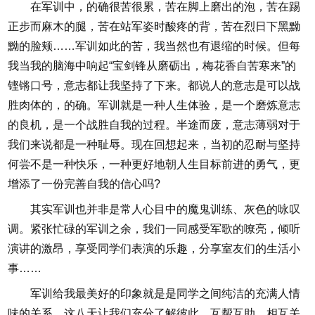
在军训中，的确很苦很累，苦在脚上磨出的泡，苦在踢
正步而麻木的腿，苦在站军姿时酸疼的背，苦在烈日下黑黝
黝的脸颊……军训如此的苦，我当然也有退缩的时候。但每
我当我的脑海中响起“宝剑锋从磨砺出，梅花香自苦寒来”的
铿锵口号，意志都让我坚持了下来。都说人的意志是可以战
胜肉体的，的确。军训就是一种人生体验，是一个磨炼意志
的良机，是一个战胜自我的过程。半途而废，意志薄弱对于
我们来说都是一种耻辱。现在回想起来，当初的忍耐与坚持
何尝不是一种快乐，一种更好地朝人生目标前进的勇气，更
增添了一份完善自我的信心吗?
其实军训也并非是常人心目中的魔鬼训练、灰色的咏叹
调。紧张忙碌的军训之余，我们一同感受军歌的嘹亮，倾听
演讲的激昂，享受同学们表演的乐趣，分享室友们的生活小
事……
军训给我最美好的印象就是是同学之间纯洁的充满人情
味的关系，这八天让我们充分了解彼此，互帮互助，相互关