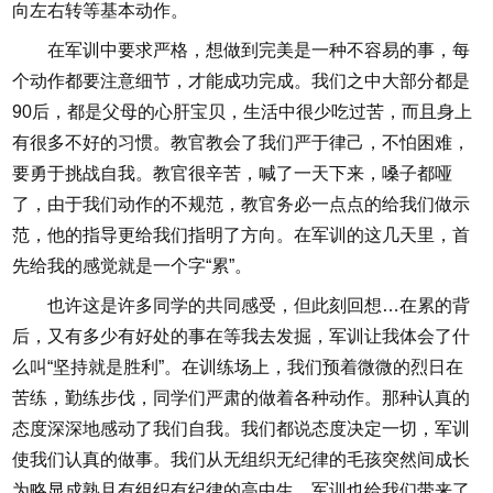
向左右转等基本动作。
在军训中要求严格，想做到完美是一种不容易的事，每
个动作都要注意细节，才能成功完成。我们之中大部分都是
90后，都是父母的心肝宝贝，生活中很少吃过苦，而且身上
有很多不好的习惯。教官教会了我们严于律己，不怕困难，
要勇于挑战自我。教官很辛苦，喊了一天下来，嗓子都哑
了，由于我们动作的不规范，教官务必一点点的给我们做示
范，他的指导更给我们指明了方向。在军训的这几天里，首
先给我的感觉就是一个字“累”。
也许这是许多同学的共同感受，但此刻回想…在累的背
后，又有多少有好处的事在等我去发掘，军训让我体会了什
么叫“坚持就是胜利”。在训练场上，我们预着微微的烈日在
苦练，勤练步伐，同学们严肃的做着各种动作。那种认真的
态度深深地感动了我们自我。我们都说态度决定一切，军训
使我们认真的做事。我们从无组织无纪律的毛孩突然间成长
为略显成熟且有组织有纪律的高中生。军训也给我们带来了