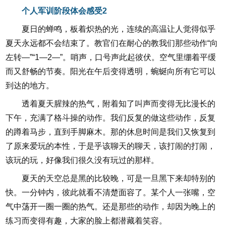
个人军训阶段体会感受2
夏日的蝉鸣，板着炽热的光，连续的高温让人觉得似乎
夏天永远都不会结束了。教官们在耐心的教我们那些动作“向
左转—”“1—2—”。哨声，口号声此起彼伏。空气里绷着平缓
而又舒畅的节奏。阳光在午后变得透明，蜿蜒向所有它可以
到达的地方。
透着夏天腥辣的热气，附着知了叫声而变得无比漫长的
下午，充满了格斗操的动作。我们反复的做这些动作，反复
的蹲着马步，直到手脚麻木。那的休息时间是我们又恢复到
了原来爱玩的本性，于是乎该聊天的聊天，该打闹的打闹，
该玩的玩，好像我们很久没有玩过的那样。
夏天的天空总是黑的比较晚，可是一旦黑下来却特别的
快。一分钟内，彼此就看不清楚面容了。某个人一张嘴，空
气中荡开一圈一圈的热气。还是那些的动作，却因为晚上的
练习而变得有趣，大家的脸上都潜藏着笑容。