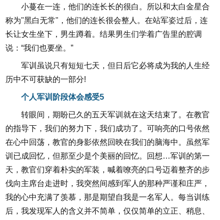
小蔓在一连，他们的连长长的很白。所以和太白金星合
称为"黑白无常"，他们的连长很会整人。在站军姿过后，连
长让女生坐下，男生蹲着。结果男生们学着广告里的腔调
说：“我们也要坐。”
军训虽说只有短短七天，但日后它必将成为我的人生经
历中不可获缺的一部分!
个人军训阶段体会感受5
转眼间，期盼已久的五天军训就在这天结束了。在教官
的指导下，我们的努力下，我们成功了。可响亮的口号依然
在心中回荡，教官的身影依然回映在我们的脑海中。虽然军
训已成回忆，但那至少是个美丽的回忆。回想…军训的第一
天，教官们穿着朴实的军装，喊着嘹亮的口号迈着整齐的步
伐向主席台走进时，我突然间感到军人的那种严谨和庄严，
我的心中充满了羡慕，那是期望自我是一名军人。每当训练
后，我发现军人的含义并不简单，仅仅简单的立正、稍息、