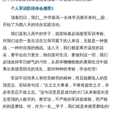
个人军训阶段体会感受1
顶着烈日，我们__中学新高一全体学员驱车来到__园，
开始了为期八天的综合实践活动。
我们是初入高中的学子，就意味着必须接受军训考验。
对我们这些一直生活在父母羽翼下的人来说，无疑是一种挑
战，一种对自我的挑战。这八天，我们都是离开温室的花
朵，要学会自力更生，独自面对生活。要做到这一切，我们
必须改掉常日娇气的习性，从原本懒懒散散的暑期生活中脱
离出来接受阳光的洗礼，面对种种的考验，学会吃苦!
军训不但培养人有吃苦耐劳的精神，而且能磨练人的坚
强意志。苏轼有句话：“古之立大事者，不惟有超世之才，亦
必有坚忍不拔之志。”这句话意思是成功的大门从来都是向意
志坚强的人敞开的。教官说，不严格的军训是锻炼，而严格
的则是磨练。对，作为一名__学子，我们就是来接受磨练的!