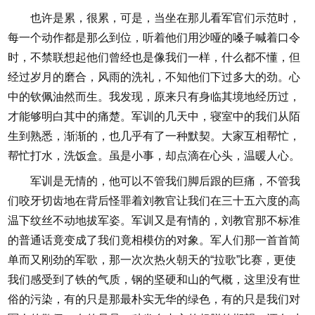
也许是累，很累，可是，当坐在那儿看军官们示范时，
每一个动作都是那么到位，听着他们用沙哑的嗓子喊着口令
时，不禁联想起他们曾经也是像我们一样，什么都不懂，但
经过岁月的磨合，风雨的洗礼，不知他们下过多大的劲。心
中的钦佩油然而生。我发现，原来只有身临其境地经历过，
才能够明白其中的痛楚。军训的几天中，寝室中的我们从陌
生到熟悉，渐渐的，也几乎有了一种默契。大家互相帮忙，
帮忙打水，洗饭盒。虽是小事，却点滴在心头，温暖人心。
军训是无情的，他可以不管我们脚后跟的巨痛，不管我
们咬牙切齿地在背后怪罪着刘教官让我们在三十五六度的高
温下纹丝不动地拔军姿。军训又是有情的，刘教官那不标准
的普通话竟变成了我们竟相模仿的对象。军人们那一首首简
单而又刚劲的军歌，那一次次热火朝天的“拉歌”比赛，更使
我们感受到了铁的气质，钢的坚硬和山的气概，这里没有世
俗的污染，有的只是那最朴实无华的绿色，有的只是我们对