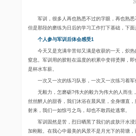
2
军训，很多人再也熟悉不过的字眼，再也熟悉
但是那段的磨练为日后的学习工作打下基础，下面
个人参与军训后体会感受1
今天又是充满辛苦却又满是收获的一天，炽热
窒息。军训用的胶鞋在温度的积累中变得烫脚，即
是杯水车薪。
一次又一次的练习队形，一次又一次练习着军
无毅力，怎磨砺?伟大的毅力为伟大的人而生
丝丝醉人的甜香，我们沐浴在晨风里，全身绷直，腿
射来，我们一如惊弓之鸟，却也不敢四处逃窜。
军训固然是苦，烈日晒黑了我们的皮肤汗水浸
加刚毅。在我心中最美的风景不是月光下的荷塘，