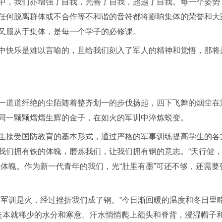
中，我们亦增强了自我，完善了自我，超越了自我。每一个姿势
任何脱离群体或不合作等不和谐的音符都将影响集体的荣誉和大
又服从于集体，是每一个学子的必修课。
中快乐是难以言喻的，且给我们刻入了军人的精神和觉悟，那将
一道道纤绝的尘陌随着整齐划一的步伐扬起，四下飞舞的烟尘在
同一颗颗熠熠生辉的金子，在如火的军训中淬炼蜕变。
生接受国防教育的基本形式，通过严格的军事训练提高学生的各
我们拥有铁的体魄，磨炼我们，让我们拥有钢的意志。“天行健
体魄。作为新一代青年的我们，光“肚里有墨”可还不够，还需要
，军训是火，经过挫折我们成了钢。”今日渐回暖的温度和冬日里
走本就稀少的水分和寒意。汗水悄悄爬上额头和脊背，浸湿帽子