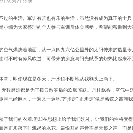
021-06-29 01:22:35
不过的生活。军训有苦也有乐的生活，虽然没有成为真正的士兵
是小编为大家整理的个人参与军训后体会感受，希望能帮助到大
的空气烘烧着地面，从一点四九六亿公里外的太阳传来的热量令
使时不时有凉风吹过，可带来的凉意与阳光赋予的炽热比起来不
体拳，即使现在是冬天，汗水也不断地从我额头上滴下。
，无数磨难都是为了拨云散雾后的欢顺雀跃。丹桂飘香，空气中
脚已经麻木，一遍又一遍地“齐步走”“正步走”像是离弦之箭朝
湿了我们的衣着,但却在思想上给予我们洗礼。让我们的性格变
而是正步落下时溅起的水花。最悦耳的声音不是天籁之声，而是