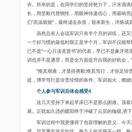
衣。所幸的是，在同学们的坚持努力下，汗水滴滴
长，用坚毅代替惆怅，用眼神传递信心，用最响亮
们“高温煅烧”，最终滤去杂质，迎来新生，淬炼成真
虽然总有人会说军训只有半个月的训练，还又
一个好习惯的最低时限正是半个月，军训不仅能帮
已不是“一心只读圣贤书”的代表，早已不是象牙
训也并不是遭罪，而是全方面提升自我的好机会，“
“惟其艰难，才显得勇毅;惟其笃行，才弥足珍
提，博学笃行是珍贵珍惜的条件。军训如火，燃烧
个人参与军训后体会感受4
这几天坚持下来起早床已不是那么困难。顶着
展。正犹如久违的暖阳终于冲破了云层的枷锁,洒
军训过程中我更懂得了包容理解的意义。今天
成，可是事实并非如此。每个人的步频不一样、每