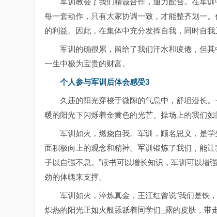
军训教会了我们精诚合作，通力配合。在军训
每一套动作，只有大家协调一致，才能整齐划一。
的利益。因此，在集体中充分发挥自我，同时自我
军训的确很累，留给了我们汗水和疲倦，但其
一生中极为宝贵的财富。
个人参与军训后体会感受3
久违的阳光穿梭于微隙的气息中，舒坦漫长。
暖的阳光下闪烁着金黄色的光芒。操场上的我们如
军训如火，燃烧自我。军训，顾名思义，是学
面积极向上的观念和精神。军训锻炼了我们，能让
子以自强不息。”读书可以增长知识，军训可以增强
劲的体魄来支撑。
军训如火，淬炼真金，王江红曾说“我们是铁
炽热的阳光正如火般舔舐着同学们_露的皮肤，带