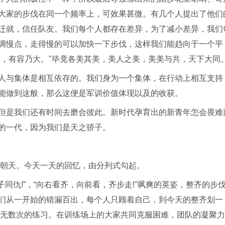
大家的步伐在同一个频率上，可效果甚微。有几个人提出了他们
迁就，信任队友。我们每个人都存在差异，为了减小差异，我们
调慢点，走得慢的可以加快一下步伐，这样我们能趋向于一个平
川，有容乃大。"毕竟各美其美，美人之美，美美与共，天下大同
人与集体是相互依存的。我们身为一个集体，在行动上相互支持
能做到这般，那么这便是军训价值体现以及的收获。
但是我们还有时间去磨合彼此。新时代孕育出的新青年怎会畏难
的一代，因为我们是天之骄子。
火朝天。今天一天的回忆，由分列式勾起。
同仇!”，“向右看齐，向前看，齐步走!"飒爽的英姿，整齐的步
们从一开始的错漏百出，每个人只顾着自己，到今天的整齐划一
历了无数次的练习。在训练场上的大家共同克服困难，团队的凝聚