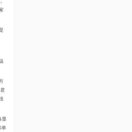
，
家
是
温
方
，君
强
略显
和单