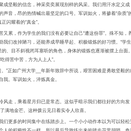
聚成坚毅的信念，神采奕奕展现别样的风采。我们用汗水定义成
的声音，昂的热情喊出最坚定的口号。军训如火，将掺着“杂质”
正闪耀着的“真金”。
苦又累，作为学生的我们没有必要让自己“遭这份罪”。殊不知，
助我们改掉陋习，还能养成早睡早起、积极锻炼的好习惯。“学生
塔里的、目不斜视闭耳塞听的角色，身体的锻炼也逐渐被摆上台面
吃得苦中苦，方为人上人”。
贵。”正如广州大学__年新年致辞中所说，艰苦困难是勇敢坚毅的
自我。军训如火，淬炼真金。
冷风走，乘着星月归已是常态。这似乎暗示我们都往好的方向发
下了满地金芒。这种拨云见日着实令人欣喜。
我们更多的时间集中在练踏步上。一个小小动作本以为可以轻松
个人的积极性不一样，所以最后导致练出来的踏步花里胡哨、奇