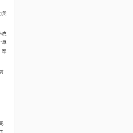
的我
养成
”早
。军
前
完
形