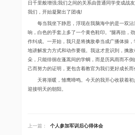
日千里般增强;我们之间的关系由普通同学变成战友
我们，开始凝聚出了团魂!
每当我坐下静思，浮现在我脑海中的是一双沾满
响，白色的手套上多了一个黄色鞋印。“腿再抬，
作纠成。一开始，我只是将擒敌拳当成广播体操，
地讲解发力方式和动作要领。我这才意识到，擒敌
朵，只能徘徊在蓬蒿间的学蜩，而是历风雨而不倒
己而努力的证明，更包含着教官为我们更好成长而
天将渐暖，雏鹰啼鸣。今天的我开心收获着初
迎接明天的朝阳。
上一篇：
个人参加军训后心得体会