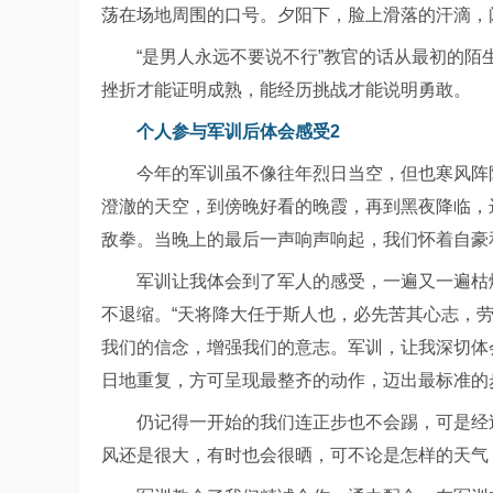
荡在场地周围的口号。夕阳下，脸上滑落的汗滴，
“是男人永远不要说不行”教官的话从最初的
挫折才能证明成熟，能经历挑战才能说明勇敢。
个人参与军训后体会感受2
今年的军训虽不像往年烈日当空，但也寒风阵
澄澈的天空，到傍晚好看的晚霞，再到黑夜降临，
敌拳。当晚上的最后一声响声响起，我们怀着自豪
军训让我体会到了军人的感受，一遍又一遍枯
不退缩。“天将降大任于斯人也，必先苦其心志，
我们的信念，增强我们的意志。军训，让我深切体
日地重复，方可呈现最整齐的动作，迈出最标准的
仍记得一开始的我们连正步也不会踢，可是经
风还是很大，有时也会很晒，可不论是怎样的天气