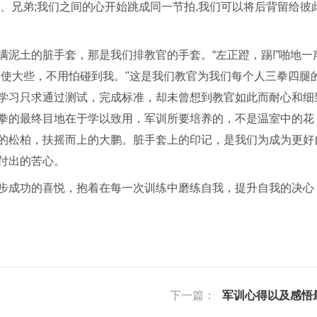
、兄弟;我们之间的心开始跳成同一节拍,我们可以将后背留给彼
泥土的脏手套，那是我们排教官的手套。“左正蹬，踢!”啪地一
劲使大些，不用怕碰到我。"这是我们教官为我们每个人三拳四腿
学习只求通过测试，完成标准，却未曾想到教官如此而耐心和细
拳的最终目地在于学以致用，军训所要培养的，不是温室中的花
的松柏，扶摇而上的大鹏。脏手套上的印记，是我们为成为更好
付出的苦心。
步成功的喜悦，抱着在每一次训练中磨练自我，提升自我的决心
下一篇：
军训心得以及感悟