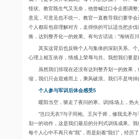
怪状。教官既生气又无奈，他曾喊过口令企图调整
意见，可意见也不统一。教官一直教导我们要学会
个人都应包容理解对方，走得快的可以适当把步伐
衡，达到整齐化一的效果。有句古话说：“海纳百
其实这背后也反映个人与集体的深刻关系。个
心理上相互依存，情感上荣辱与共。我想我们要是
虽然我们排现在还没有达到整齐划一的效果，
缩，我们只会迎难而上，乘风破浪。我们不是垮掉
个人参与军训后体会感受5
暖阳当空，驱走了夜问的寒。训|练场上，热
“岂曰无衣?与子同袍。王兴于师，修我戈矛与子
划一的动作，这是我们最后的分列式训练成果。我
每个人心中不再只有“我”，而是刻着“我们”，经