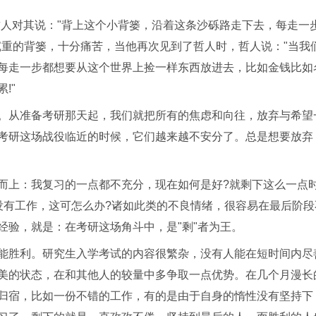
哲人对其说："背上这个小背篓，沿着这条沙砾路走下去，每走一
沉重的背篓，十分痛苦，当他再次见到了哲人时，哲人说："当我
每走一步都想要从这个世界上捡一样东西放进去，比如金钱比如
!"
。从准备考研那天起，我们就把所有的焦虑和向往，放弃与希望
考研这场战役临近的时候，它们越来越不安分了。总是想要放弃
而上：我复习的一点都不充分，现在如何是好?就剩下这么一点
没有工作，这可怎么办?诸如此类的不良情绪，很容易在最后阶段
经验，就是：在考研这场角斗中，是"剩"者为王。
能胜利。研究生入学考试的内容很繁杂，没有人能在短时间内尽
美的状态，在和其他人的较量中多争取一点优势。在几个月漫长
归宿，比如一份不错的工作，有的是由于自身的惰性没有坚持下