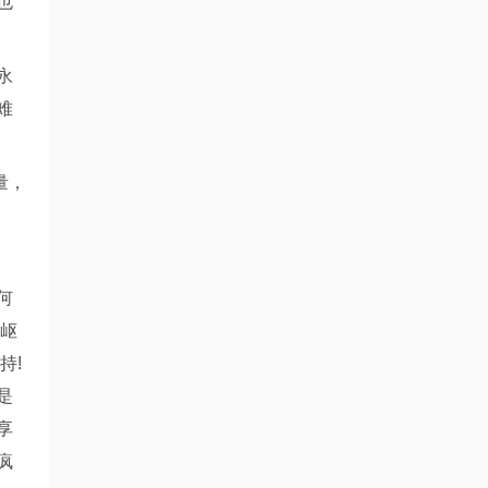
也
永
难
量，
何
崎岖
持!
是
享
疯