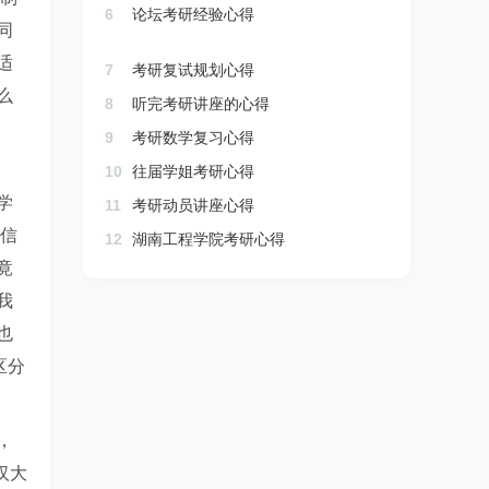
6
论坛考研经验心得
同
适
7
考研复试规划心得
么
8
听完考研讲座的心得
9
考研数学复习心得
10
往届学姐考研心得
学
11
考研动员讲座心得
有信
12
湖南工程学院考研心得
竟
我
也
区分
，
汉大