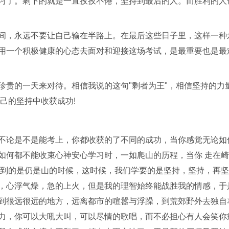
习了。剩下的就是一直孜孜不倦，坚持到最后的人。而胜利的人
间，永远不要让自己输在半路上。在最后这些日子里，这样一种
用一个积极健康的心态去面对和迎接这场考试，是最重要也是最
珍贵的一天来对待。相信我说的这句"剩者为王"，相信坚持的力
己的坚持中收获成功!
不论是不是能考上，你都收获的了不同的成功，当你感觉无论如
如何都不能收束心神安心学习时，一如爬山的历程，当你 走在
看到的是仍是山的时候，这时候，我们学要的是坚持，坚持，再坚
，心浮气燥，急的上火，但是我的理智始终能战胜我的情感，于
到很远很远的地方，远离都市的喧嚣与浮躁，到荒郊野外去独自
力，你可以大吼大叫，可以尽情的歌唱，而不必担心有人会笑你