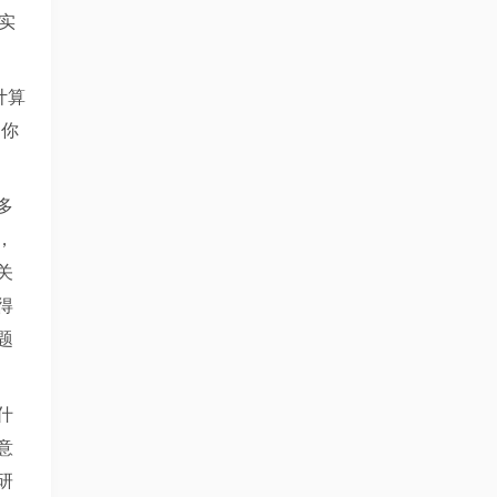
实
计算
，你
多
，
关
得
题
什
意
研