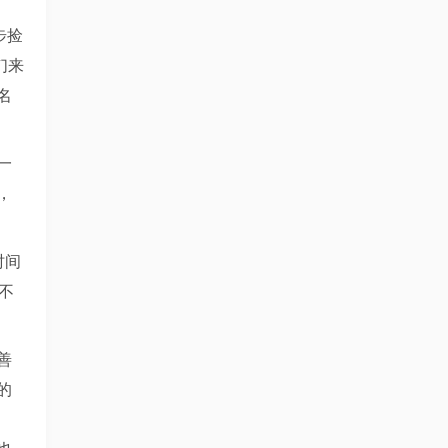
步捡
们来
名
一
，
时间
不
善
的