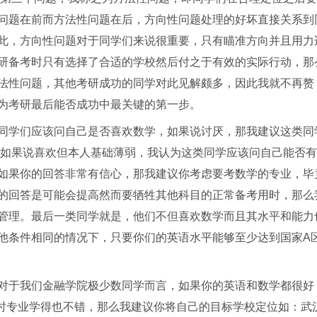
问题在前而方法性问题在后，方向性问题处理的好坏直接关系到
此，方向性问题对于同学们来说很重要，只有瞄准方向并且用力
研备考时只有选择了合适的学校然后付之于有效的实际行动，那
法性问题，其他考研成功的同学对此见解颇多，因此我就不再赘
为考研最后能否成功中最关键的第一步。
同学们应该问自己是否喜欢数学，如果说讨厌，那我建议这类同
;如果说喜欢但本人基础薄弱，我认为这类同学应该问自己能否
如果你的回答非常有信心，那我建议你考虑要考数学的专业，毕
的回答是可能会提高然而要牺牲其他科目的正常备考用时，那么
管理。最后一类同学就是，他们不但喜欢数学而且其水平和能力
他条件相同的情况下，只要你们的英语水平能够至少达到国家A
对于我们金融学院极少数同学而言，如果你的英语和数学都很好
同时专业学得也不错，那么我建议你将自己的目标学校定位如：武