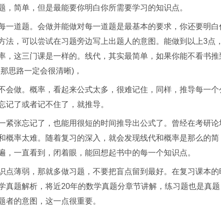
题，简单，但是最能要你明白你所需要学习的知识点。
每一道题。会做并能做对每一道题是最基本的要求，你还要明白
方法，可以尝试在习题旁边写上出题人的意图。能做到以上3点
率，这三门课是一样的。线代，其实最简单，如果你能不看书推
那思路一定会很清晰)，
定不会做。概率，看起来公式太多，很难记住，同样，推导每一个
忘记了或者记不住了，就推导。
一紧张忘记了，也能用很短的时间推导出公式了。曾经在考研论
和概率太难。随着复习的深入，就会发现线代和概率是那么的简
遍，一直看到，闭着眼，能回想起书中的每一个知识点。
识点薄弱，那就多做习题，不要把盲点留到最好。在复习课本的
学真题解析，将近20年的数学真题分章节讲解，练习题也是真题
题者的意图，这一点很重要。