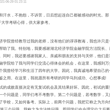
021-06-29 01:23:11
和汗水，不抱怨，不诉苦，日后想起连自己都被感动的时光。那
于大学考研心得，供大家参考。
济学院曾经教导过我的老师，没有他们的谆谆教诲，我也许只是
帮助了我。特别地，我要感谢湖北经济学院金融学院方洁院长、
。同时，我还要感谢我家人、亲戚和朋友的支持与关怀，他们是
融学院给了我与同学们交流心得体会的机会，在这里，我感到万
个我曾经学习和生活了四年的大学。因此，我真诚地希望自己的
鉴之用。在这里，我祝愿所有考研的同学马到成功、心想事成!
试的成败直接决定有无复试机会及其结果好坏。因此，初试的重
一个问题是，同学们考不考数学。第二个问题是，若考数学，又
了学校，又如何备考。实际上，前两个问题，我把它称之为方向
于第三个问题，我称之为方法性问题，即同学们在合理定位之后